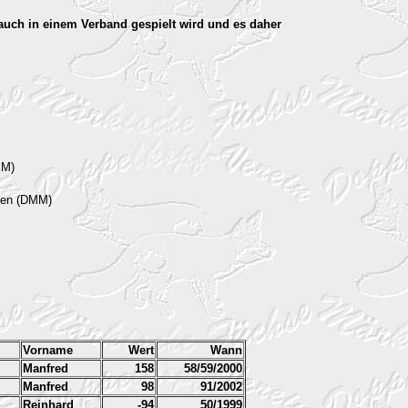
auch in einem Verband gespielt wird und es daher
EM)
ten (DMM)
Vorname
Wert
Wann
Manfred
158
58/59/2000
Manfred
98
91/2002
Reinhard
-94
50/1999