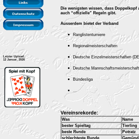
Die wenigsten wissen, dass Doppelkopf 
auch “offizielle” Regeln gibt.
Ausserdem bietet der Verband
Ranglistenturniere
Regionalmeisterschaften
Deutsche Einzelmeisterschaften (D
Letzter Upload:
12 Januar, 2026
Deutsche Mannschaftsmeisterschaf
Bundesliga
...
Vereinsrekorde:
Was
Name
bester Spieltag
Tierling
beste Runde
Potratz
schlechteste Runde
Gemünd