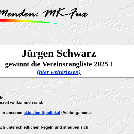
Jürgen Schwarz
gewinnt die Vereinsrangliste 2025 !
(hier weiterlesen)
in,
erzeit willkommen sind.
r in unserem
aktuellen Spiellokal
(Achtung: neues
nach unterschiedlichen Regeln und sträuben sich