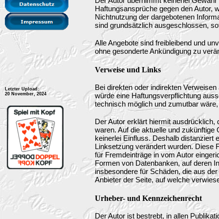
Der Autor übernimmt keinerlei Gewähr für
Haftungsansprüche gegen den Autor, wel
Nichtnutzung der dargebotenen Informa
sind grundsätzlich ausgeschlossen, sof
Alle Angebote sind freibleibend und unv
ohne gesonderte Ankündigung zu verände
Verweise und Links
Bei direkten oder indirekten Verweisen
Letzter Upload:
20 November, 2024
würde eine Haftungsverpflichtung aussch
technisch möglich und zumutbar wäre, d
Der Autor erklärt hiermit ausdrücklich,
waren. Auf die aktuelle und zukünftige 
keinerlei Einfluss. Deshalb distanziert 
Linksetzung verändert wurden. Diese Fe
für Fremdeinträge in vom Autor eingeri
Formen von Datenbanken, auf deren Inhal
insbesondere für Schäden, die aus der 
Anbieter der Seite, auf welche verwiesen
Urheber- und Kennzeichenrecht
Der Autor ist bestrebt, in allen Publi