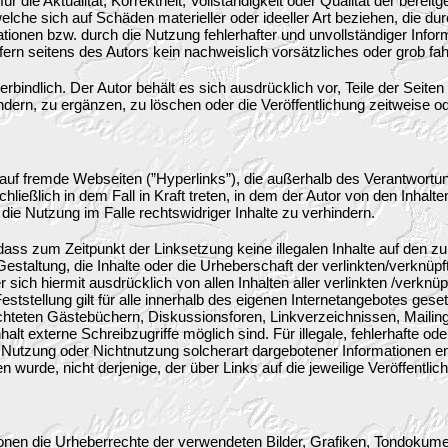
 die Aktualität, Korrektheit, Vollständigkeit oder Qualität der bereitg
che sich auf Schäden materieller oder ideeller Art beziehen, die du
tionen bzw. durch die Nutzung fehlerhafter und unvollständiger Info
ern seitens des Autors kein nachweislich vorsätzliches oder grob fah
erbindlich. Der Autor behält es sich ausdrücklich vor, Teile der Seit
rn, zu ergänzen, zu löschen oder die Veröffentlichung zeitweise ode
 auf fremde Webseiten (”Hyperlinks”), die außerhalb des Verantwortu
ließlich in dem Fall in Kraft treten, in dem der Autor von den Inhalt
ie Nutzung im Falle rechtswidriger Inhalte zu verhindern.
 dass zum Zeitpunkt der Linksetzung keine illegalen Inhalte auf den z
Gestaltung, die Inhalte oder die Urheberschaft der verlinkten/verknüpf
er sich hiermit ausdrücklich von allen Inhalten aller verlinkten /verknü
ststellung gilt für alle innerhalb des eigenen Internetangebotes ges
chteten Gästebüchern, Diskussionsforen, Linkverzeichnissen, Mailingl
t externe Schreibzugriffe möglich sind. Für illegale, fehlerhafte ode
Nutzung oder Nichtnutzung solcherart dargebotener Informationen ents
 wurde, nicht derjenige, der über Links auf die jeweilige Veröffentlich
kationen die Urheberrechte der verwendeten Bilder, Grafiken, Tondok