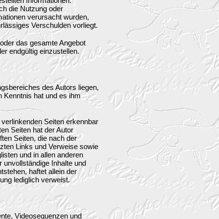
estellten Informationen.
rch die Nutzung oder
rmationen verursacht wurden,
rlässiges Verschulden vorliegt.
en oder das gesamte Angebot
r endgültig einzustellen.
ngsbereiches des Autors liegen,
en Kenntnis hat und es ihm
u verlinkenden Seiten erkennbar
ten Seiten hat der Autor
pften Seiten, die nach der
etzten Links und Verweise sowie
isten und in allen anderen
r unvollständige Inhalte und
tehen, haftet allein der
ung lediglich verweist.
umente, Videosequenzen und