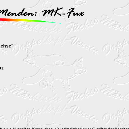
üchse”
g: